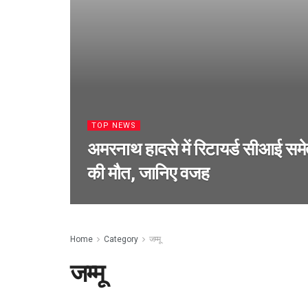
TOP NEWS
अमरनाथ हादसे में रिटायर्ड सीआई समे
की मौत, जानिए वजह
Home
Category
जम्मू
जम्मू