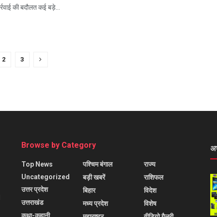
ार्रवाई की बदौलत कई बड़े...
2
3
Browse by Category
अ
Top News
पश्चिम बंगाल
राज्य
Uncategorized
बड़ी खबरें
राशिफल
उत्तर प्रदेश
बिहार
विदेश
l
उत्तराखंड
मध्य प्रदेश
विशेष
कथा-कहानी
महाराष्ट्र
वीडियो गैलरी