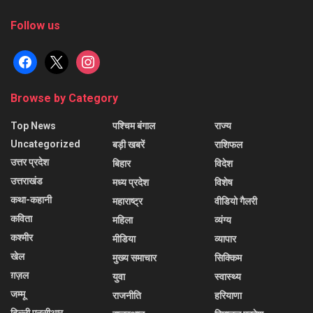
Follow us
facebook
x
instagram
Browse by Category
Top News
पश्चिम बंगाल
राज्य
Uncategorized
बड़ी खबरें
राशिफल
उत्तर प्रदेश
बिहार
विदेश
उत्तराखंड
मध्य प्रदेश
विशेष
कथा-कहानी
महाराष्ट्र
वीडियो गैलरी
कविता
महिला
व्यंग्य
कश्मीर
मीडिया
व्यापार
खेल
मुख्य समाचार
सिक्किम
ग़ज़ल
युवा
स्वास्थ्य
जम्मू
राजनीति
हरियाणा
दिल्ली एनसीआर