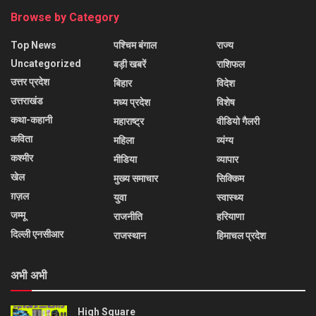
Browse by Category
Top News
पश्चिम बंगाल
राज्य
Uncategorized
बड़ी खबरें
राशिफल
उत्तर प्रदेश
बिहार
विदेश
उत्तराखंड
मध्य प्रदेश
विशेष
कथा-कहानी
महाराष्ट्र
वीडियो गैलरी
कविता
महिला
व्यंग्य
कश्मीर
मीडिया
व्यापार
खेल
मुख्य समाचार
सिक्किम
ग़ज़ल
युवा
स्वास्थ्य
जम्मू
राजनीति
हरियाणा
दिल्ली एनसीआर
राजस्थान
हिमाचल प्रदेश
अभी अभी
High Square