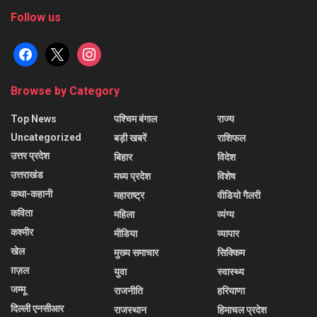
Follow us
facebook
x
instagram
Browse by Category
Top News
पश्चिम बंगाल
राज्य
Uncategorized
बड़ी खबरें
राशिफल
उत्तर प्रदेश
बिहार
विदेश
उत्तराखंड
मध्य प्रदेश
विशेष
कथा-कहानी
महाराष्ट्र
वीडियो गैलरी
कविता
महिला
व्यंग्य
कश्मीर
मीडिया
व्यापार
खेल
मुख्य समाचार
सिक्किम
ग़ज़ल
युवा
स्वास्थ्य
जम्मू
राजनीति
हरियाणा
दिल्ली एनसीआर
राजस्थान
हिमाचल प्रदेश