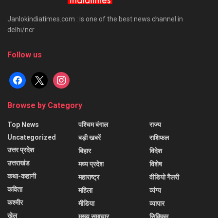
Janlokindiatimes.com : is one of the best news channel in
delhi/ncr
Follow us
facebook
x
instagram
Browse by Category
Top News
पश्चिम बंगाल
राज्य
Uncategorized
बड़ी खबरें
राशिफल
उत्तर प्रदेश
बिहार
विदेश
उत्तराखंड
मध्य प्रदेश
विशेष
कथा-कहानी
महाराष्ट्र
वीडियो गैलरी
कविता
महिला
व्यंग्य
कश्मीर
मीडिया
व्यापार
खेल
मुख्य समाचार
सिक्किम