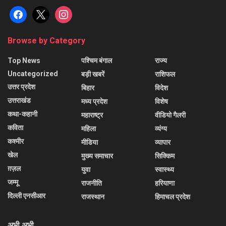
facebook
x
instagram
Browse by Category
Top News
पश्चिम बंगाल
राज्य
Uncategorized
बड़ी खबरें
राशिफल
उत्तर प्रदेश
बिहार
विदेश
उत्तराखंड
मध्य प्रदेश
विशेष
कथा-कहानी
महाराष्ट्र
वीडियो गैलरी
कविता
महिला
व्यंग्य
कश्मीर
मीडिया
व्यापार
खेल
मुख्य समाचार
सिक्किम
ग़ज़ल
युवा
स्वास्थ्य
जम्मू
राजनीति
हरियाणा
दिल्ली एनसीआर
राजस्थान
हिमाचल प्रदेश
अभी अभी