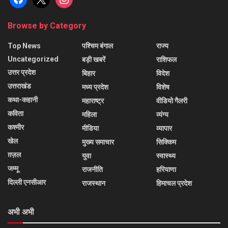
Browse by Category
Top News
पश्चिम बंगाल
राज्य
Uncategorized
बड़ी खबरें
राशिफल
उत्तर प्रदेश
बिहार
विदेश
उत्तराखंड
मध्य प्रदेश
विशेष
कथा-कहानी
महाराष्ट्र
वीडियो गैलरी
कविता
महिला
व्यंग्य
कश्मीर
मीडिया
व्यापार
खेल
मुख्य समाचार
सिक्किम
ग़ज़ल
युवा
स्वास्थ्य
जम्मू
राजनीति
हरियाणा
दिल्ली एनसीआर
राजस्थान
हिमाचल प्रदेश
अभी अभी