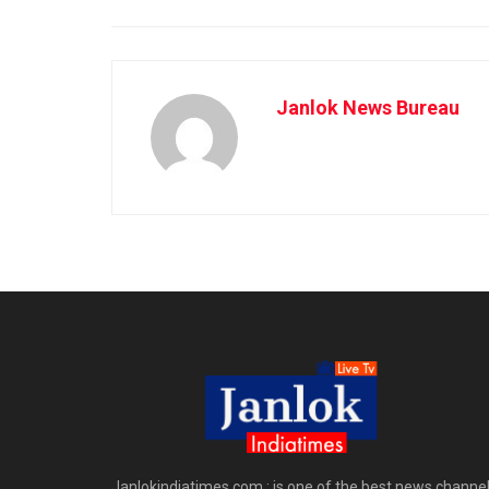
Janlok News Bureau
Janlokindiatimes.com : is one of the best news channe