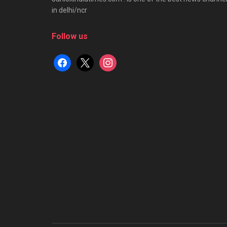
in delhi/ncr
Follow us
facebook
x
instagram