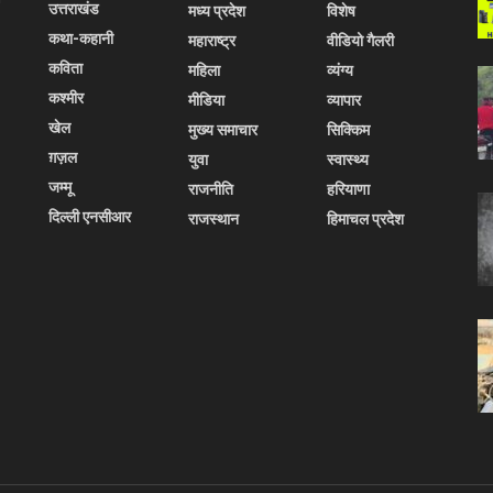
उत्तराखंड
मध्य प्रदेश
विशेष
कथा-कहानी
महाराष्ट्र
वीडियो गैलरी
कविता
महिला
व्यंग्य
कश्मीर
मीडिया
व्यापार
खेल
मुख्य समाचार
सिक्किम
ग़ज़ल
युवा
स्वास्थ्य
जम्मू
राजनीति
हरियाणा
दिल्ली एनसीआर
राजस्थान
हिमाचल प्रदेश