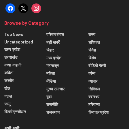
facebook
x
instagram
Browse by Category
Top News
पश्चिम बंगाल
राज्य
Uncategorized
बड़ी खबरें
राशिफल
उत्तर प्रदेश
बिहार
विदेश
उत्तराखंड
मध्य प्रदेश
विशेष
कथा-कहानी
महाराष्ट्र
वीडियो गैलरी
कविता
महिला
व्यंग्य
कश्मीर
मीडिया
व्यापार
खेल
मुख्य समाचार
सिक्किम
ग़ज़ल
युवा
स्वास्थ्य
जम्मू
राजनीति
हरियाणा
दिल्ली एनसीआर
राजस्थान
हिमाचल प्रदेश
अभी अभी