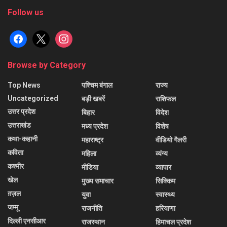
Follow us
facebook
x
instagram
Browse by Category
Top News
पश्चिम बंगाल
राज्य
Uncategorized
बड़ी खबरें
राशिफल
उत्तर प्रदेश
बिहार
विदेश
उत्तराखंड
मध्य प्रदेश
विशेष
कथा-कहानी
महाराष्ट्र
वीडियो गैलरी
कविता
महिला
व्यंग्य
कश्मीर
मीडिया
व्यापार
खेल
मुख्य समाचार
सिक्किम
ग़ज़ल
युवा
स्वास्थ्य
जम्मू
राजनीति
हरियाणा
दिल्ली एनसीआर
राजस्थान
हिमाचल प्रदेश