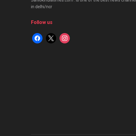
in delhi/ncr
Follow us
facebook
x
instagram