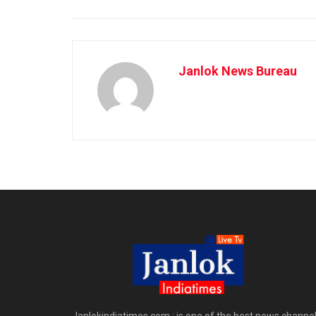
Janlok News Bureau
Janlokindiatimes.com : is one of the best news channe