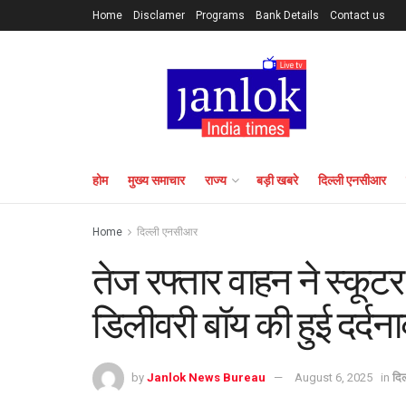
Home
Disclamer
Programs
Bank Details
Contact us
होम
मुख्य समाचार
राज्य
बड़ी खबरे
दिल्ली एनसीआर
Home
दिल्ली एनसीआर
तेज रफ्तार वाहन ने स्कूटर
डिलीवरी बॉय की हुई दर्दन
by
Janlok News Bureau
August 6, 2025
in
दि