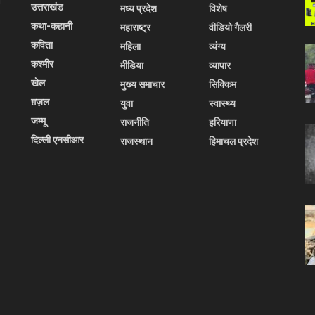
उत्तराखंड
मध्य प्रदेश
विशेष
कथा-कहानी
महाराष्ट्र
वीडियो गैलरी
कविता
महिला
व्यंग्य
कश्मीर
मीडिया
व्यापार
खेल
मुख्य समाचार
सिक्किम
ग़ज़ल
युवा
स्वास्थ्य
जम्मू
राजनीति
हरियाणा
दिल्ली एनसीआर
राजस्थान
हिमाचल प्रदेश