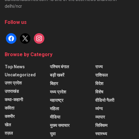
delhi/ncr
Follow us
facebook
x
instagram
Browse by Category
Top News
पश्चिम बंगाल
राज्य
Uncategorized
बड़ी खबरें
राशिफल
उत्तर प्रदेश
बिहार
विदेश
उत्तराखंड
मध्य प्रदेश
विशेष
कथा-कहानी
महाराष्ट्र
वीडियो गैलरी
कविता
महिला
व्यंग्य
कश्मीर
मीडिया
व्यापार
खेल
मुख्य समाचार
सिक्किम
ग़ज़ल
युवा
स्वास्थ्य