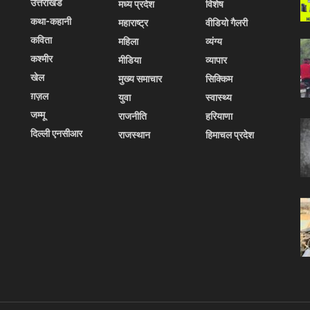
उत्तराखंड
मध्य प्रदेश
विशेष
कथा-कहानी
महाराष्ट्र
वीडियो गैलरी
कविता
महिला
व्यंग्य
कश्मीर
मीडिया
व्यापार
खेल
मुख्य समाचार
सिक्किम
ग़ज़ल
युवा
स्वास्थ्य
जम्मू
राजनीति
हरियाणा
दिल्ली एनसीआर
राजस्थान
हिमाचल प्रदेश