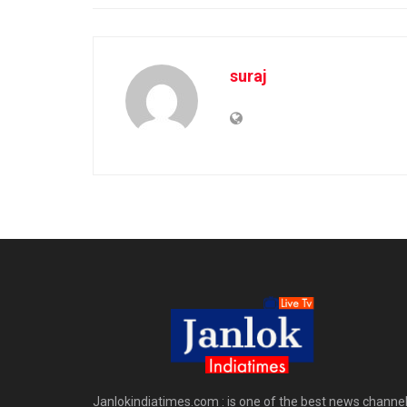
suraj
Janlokindiatimes.com : is one of the best news channe