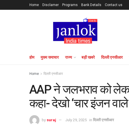
Home
Disclamer
Programs
Bank Details
Contact us
होम
मुख्य समाचार
राज्य
बड़ी खबरे
दिल्ली एनसीआर
Home
दिल्ली एनसीआर
AAP ने जलभराव को लेकर
कहा- देखो ‘चार इंजन वाल
by
suraj
July 29, 2025
in
दिल्ली एनसीआर