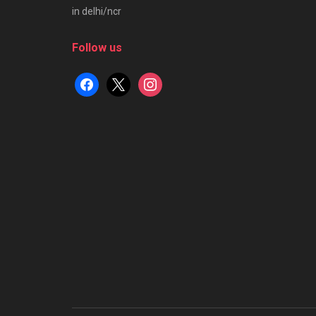
in delhi/ncr
Follow us
facebook
x
instagram