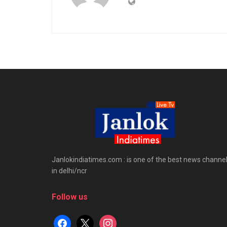
Janlokindiatimes.com : is one of the best news channe
in delhi/ncr
Follow us
facebook
x
instagram