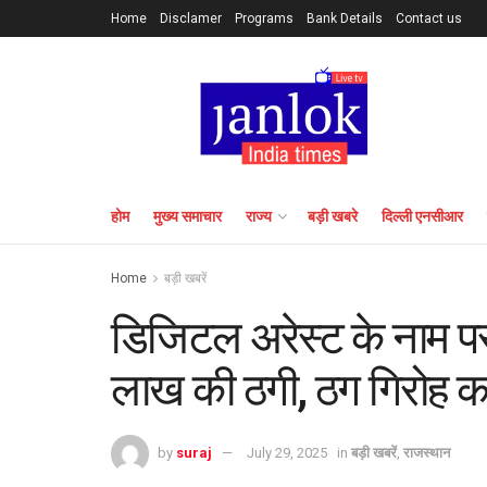
Home
Disclamer
Programs
Bank Details
Contact us
होम
मुख्य समाचार
राज्य
बड़ी खबरे
दिल्ली एनसीआर
Home
बड़ी खबरें
डिजिटल अरेस्ट के नाम पर 
लाख की ठगी, ठग गिरोह का 
by
suraj
July 29, 2025
in
बड़ी खबरें
,
राजस्थान