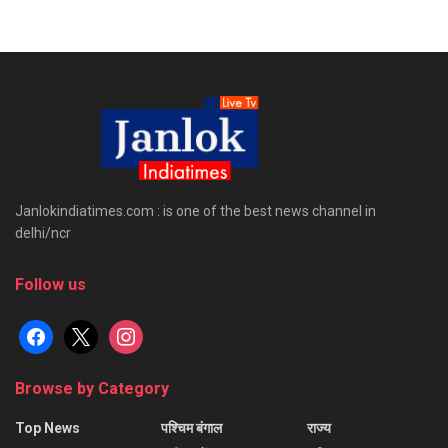
Janlokindiatimes.com : is one of the best news channel in
delhi/ncr
Follow us
facebook
x
instagram
Browse by Category
Top News
पश्चिम बंगाल
राज्य