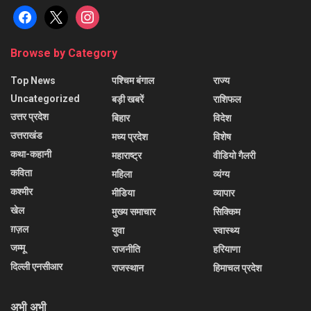
facebook
x
instagram
Browse by Category
Top News
पश्चिम बंगाल
राज्य
Uncategorized
बड़ी खबरें
राशिफल
उत्तर प्रदेश
बिहार
विदेश
उत्तराखंड
मध्य प्रदेश
विशेष
कथा-कहानी
महाराष्ट्र
वीडियो गैलरी
कविता
महिला
व्यंग्य
कश्मीर
मीडिया
व्यापार
खेल
मुख्य समाचार
सिक्किम
ग़ज़ल
युवा
स्वास्थ्य
जम्मू
राजनीति
हरियाणा
दिल्ली एनसीआर
राजस्थान
हिमाचल प्रदेश
अभी अभी