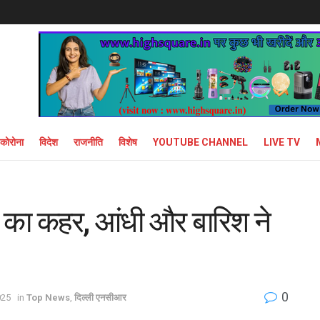
कोरोना
विदेश
राजनीति
विशेष
YOUTUBE CHANNEL
LIVE TV
त का कहर, आंधी और बारिश ने
0
025
in
Top News
,
दिल्ली एनसीआर