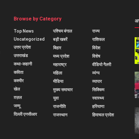
Browse by Category
अ
Top News
पश्चिम बंगाल
राज्य
Uncategorized
बड़ी खबरें
राशिफल
उत्तर प्रदेश
बिहार
विदेश
l
उत्तराखंड
मध्य प्रदेश
विशेष
कथा-कहानी
महाराष्ट्र
वीडियो गैलरी
कविता
महिला
व्यंग्य
कश्मीर
मीडिया
व्यापार
खेल
मुख्य समाचार
सिक्किम
ग़ज़ल
युवा
स्वास्थ्य
जम्मू
राजनीति
हरियाणा
दिल्ली एनसीआर
राजस्थान
हिमाचल प्रदेश