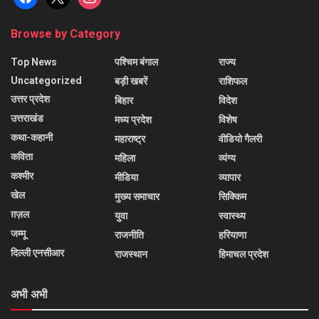
Browse by Category
Top News
पश्चिम बंगाल
राज्य
Uncategorized
बड़ी खबरें
राशिफल
उत्तर प्रदेश
बिहार
विदेश
उत्तराखंड
मध्य प्रदेश
विशेष
कथा-कहानी
महाराष्ट्र
वीडियो गैलरी
कविता
महिला
व्यंग्य
कश्मीर
मीडिया
व्यापार
खेल
मुख्य समाचार
सिक्किम
ग़ज़ल
युवा
स्वास्थ्य
जम्मू
राजनीति
हरियाणा
दिल्ली एनसीआर
राजस्थान
हिमाचल प्रदेश
अभी अभी