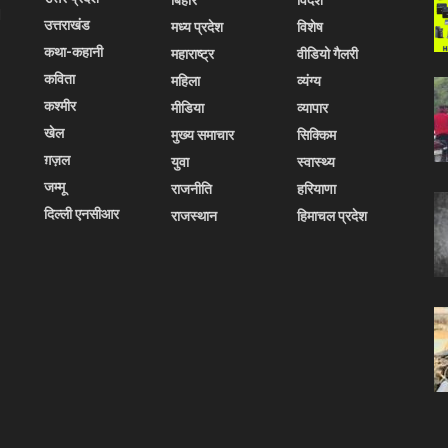
l
उत्तराखंड
मध्य प्रदेश
विशेष
कथा-कहानी
महाराष्ट्र
वीडियो गैलरी
कविता
महिला
व्यंग्य
कश्मीर
मीडिया
व्यापार
खेल
मुख्य समाचार
सिक्किम
ग़ज़ल
युवा
स्वास्थ्य
जम्मू
राजनीति
हरियाणा
दिल्ली एनसीआर
राजस्थान
हिमाचल प्रदेश