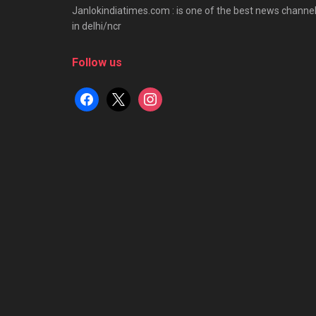
Janlokindiatimes.com : is one of the best news channe
in delhi/ncr
Follow us
facebook
x
instagram