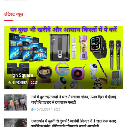
लेटेस्ट न्यूज़
High Square
NOVEMBER 1, 2025
नशे में धुत रईसजादों ने थार से मचाया तांडव, गलत दिशा में दौड़ाई
गाड़ी डिवाइडर से टकराकर पलटी
NOVEMBER 1, 2025
उत्तराखंड में युवती से दुष्कर्म ! आरोपी ठेकेदार ने 1 साल तक बनाए
शारीरिक संबंध; पीड़िता ने पुलिस को सुनाई आपबीती