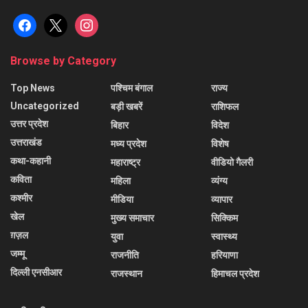
facebook
x
instagram
Browse by Category
Top News
पश्चिम बंगाल
राज्य
Uncategorized
बड़ी खबरें
राशिफल
उत्तर प्रदेश
बिहार
विदेश
उत्तराखंड
मध्य प्रदेश
विशेष
कथा-कहानी
महाराष्ट्र
वीडियो गैलरी
कविता
महिला
व्यंग्य
कश्मीर
मीडिया
व्यापार
खेल
मुख्य समाचार
सिक्किम
ग़ज़ल
युवा
स्वास्थ्य
जम्मू
राजनीति
हरियाणा
दिल्ली एनसीआर
राजस्थान
हिमाचल प्रदेश