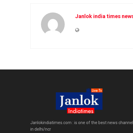
Janlok india times new
Janlokindiatimes.com : is one of the best news channe
in delhi/ncr