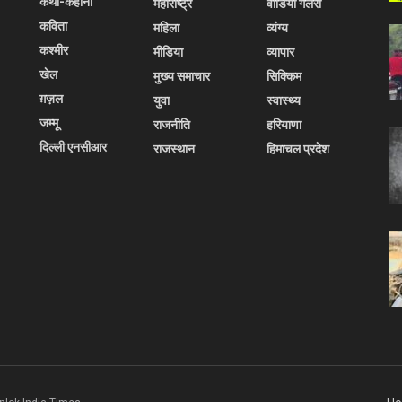
कथा-कहानी
महाराष्ट्र
वीडियो गैलरी
कविता
महिला
व्यंग्य
कश्मीर
मीडिया
व्यापार
खेल
मुख्य समाचार
सिक्किम
ग़ज़ल
युवा
स्वास्थ्य
जम्मू
राजनीति
हरियाणा
दिल्ली एनसीआर
राजस्थान
हिमाचल प्रदेश