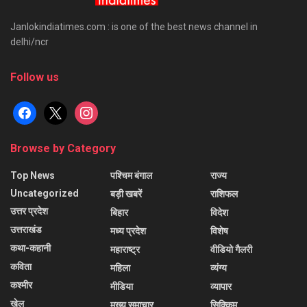
Janlokindiatimes.com : is one of the best news channel in
delhi/ncr
Follow us
facebook
x
instagram
Browse by Category
Top News
पश्चिम बंगाल
राज्य
Uncategorized
बड़ी खबरें
राशिफल
उत्तर प्रदेश
बिहार
विदेश
उत्तराखंड
मध्य प्रदेश
विशेष
कथा-कहानी
महाराष्ट्र
वीडियो गैलरी
कविता
महिला
व्यंग्य
कश्मीर
मीडिया
व्यापार
खेल
मुख्य समाचार
सिक्किम