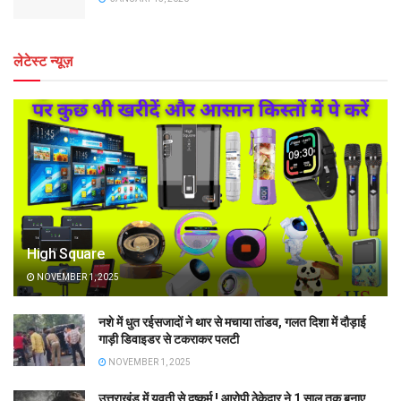
लेटेस्ट न्यूज़
High Square
NOVEMBER 1, 2025
नशे में धुत रईसजादों ने थार से मचाया तांडव, गलत दिशा में दौड़ाई
गाड़ी डिवाइडर से टकराकर पलटी
NOVEMBER 1, 2025
उत्तराखंड में युवती से दुष्कर्म ! आरोपी ठेकेदार ने 1 साल तक बनाए