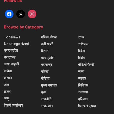
Follow us
facebook
x
instagram
Browse by Category
Top News
पश्चिम बंगाल
राज्य
Uncategorized
बड़ी खबरें
राशिफल
उत्तर प्रदेश
बिहार
विदेश
उत्तराखंड
मध्य प्रदेश
विशेष
कथा-कहानी
महाराष्ट्र
वीडियो गैलरी
कविता
महिला
व्यंग्य
कश्मीर
मीडिया
व्यापार
खेल
मुख्य समाचार
सिक्किम
ग़ज़ल
युवा
स्वास्थ्य
जम्मू
राजनीति
हरियाणा
दिल्ली एनसीआर
राजस्थान
हिमाचल प्रदेश