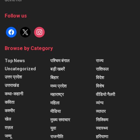
Follow us
facebook
x
instagram
Browse by Category
Top News
पश्चिम बंगाल
राज्य
Uncategorized
बड़ी खबरें
राशिफल
उत्तर प्रदेश
बिहार
विदेश
उत्तराखंड
मध्य प्रदेश
विशेष
कथा-कहानी
महाराष्ट्र
वीडियो गैलरी
कविता
महिला
व्यंग्य
कश्मीर
मीडिया
व्यापार
खेल
मुख्य समाचार
सिक्किम
ग़ज़ल
युवा
स्वास्थ्य
जम्मू
राजनीति
हरियाणा