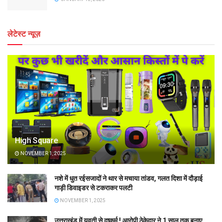
लेटेस्ट न्यूज़
High Square
NOVEMBER 1, 2025
नशे में धुत रईसजादों ने थार से मचाया तांडव, गलत दिशा में दौड़ाई
गाड़ी डिवाइडर से टकराकर पलटी
NOVEMBER 1, 2025
उत्तराखंड में युवती से दुष्कर्म ! आरोपी ठेकेदार ने 1 साल तक बनाए