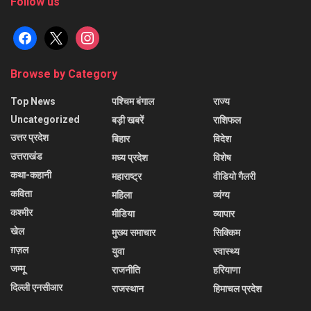
Follow us
facebook
x
instagram
Browse by Category
Top News
पश्चिम बंगाल
राज्य
Uncategorized
बड़ी खबरें
राशिफल
उत्तर प्रदेश
बिहार
विदेश
उत्तराखंड
मध्य प्रदेश
विशेष
कथा-कहानी
महाराष्ट्र
वीडियो गैलरी
कविता
महिला
व्यंग्य
कश्मीर
मीडिया
व्यापार
खेल
मुख्य समाचार
सिक्किम
ग़ज़ल
युवा
स्वास्थ्य
जम्मू
राजनीति
हरियाणा
दिल्ली एनसीआर
राजस्थान
हिमाचल प्रदेश