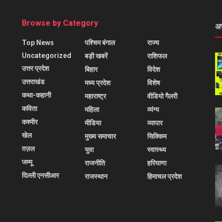
Browse by Category
अ
Top News
पश्चिम बंगाल
राज्य
Uncategorized
बड़ी खबरें
राशिफल
उत्तर प्रदेश
बिहार
विदेश
l
उत्तराखंड
मध्य प्रदेश
विशेष
कथा-कहानी
महाराष्ट्र
वीडियो गैलरी
कविता
महिला
व्यंग्य
कश्मीर
मीडिया
व्यापार
खेल
मुख्य समाचार
सिक्किम
ग़ज़ल
युवा
स्वास्थ्य
जम्मू
राजनीति
हरियाणा
दिल्ली एनसीआर
राजस्थान
हिमाचल प्रदेश