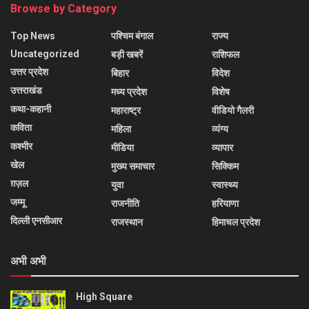
Browse by Category
Top News
पश्चिम बंगाल
राज्य
Uncategorized
बड़ी खबरें
राशिफल
उत्तर प्रदेश
बिहार
विदेश
उत्तराखंड
मध्य प्रदेश
विशेष
कथा-कहानी
महाराष्ट्र
वीडियो गैलरी
कविता
महिला
व्यंग्य
कश्मीर
मीडिया
व्यापार
खेल
मुख्य समाचार
सिक्किम
ग़ज़ल
युवा
स्वास्थ्य
जम्मू
राजनीति
हरियाणा
दिल्ली एनसीआर
राजस्थान
हिमाचल प्रदेश
अभी अभी
High Square