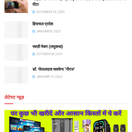
पीटा
DECEMBER 23, 2020
हिमाचल प्रदेश
JANUARY 8, 2020
सब्ज़ी मेकर (लघुकथा)
OCTOBER 28, 2019
डॉ. गोपालदास सक्सेना ‘नीरज’
JANUARY 13, 2020
लेटेस्ट न्यूज़