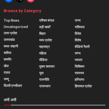
Browse by Category
Top News
पश्चिम बंगाल
राज्य
Uncategorized
बड़ी खबरें
राशिफल
उत्तर प्रदेश
बिहार
विदेश
उत्तराखंड
मध्य प्रदेश
विशेष
कथा-कहानी
महाराष्ट्र
वीडियो गैलरी
कविता
महिला
व्यंग्य
कश्मीर
मीडिया
व्यापार
खेल
मुख्य समाचार
सिक्किम
ग़ज़ल
युवा
स्वास्थ्य
जम्मू
राजनीति
हरियाणा
दिल्ली एनसीआर
राजस्थान
हिमाचल प्रदेश
अभी अभी