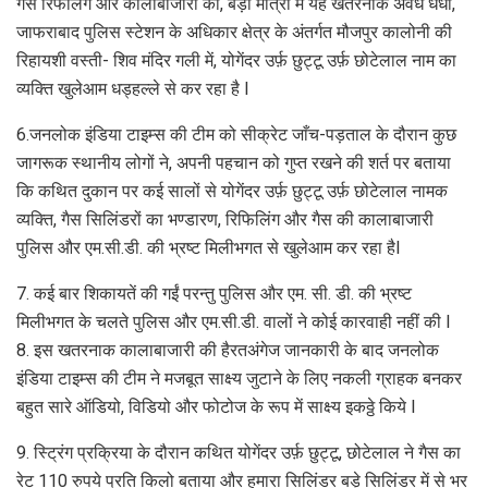
गैस रिफलिंग और कालाबाजारी का, बड़ी मात्रा में यह खतरनाक अवैध धंधा,
जाफराबाद पुलिस स्टेशन के अधिकार क्षेत्र के अंतर्गत मौजपुर कालोनी की
रिहायशी वस्ती- शिव मंदिर गली में, योगेंदर उर्फ़ छुट्टू उर्फ़ छोटेलाल नाम का
व्यक्ति खुलेआम धड्हल्ले से कर रहा है I
6.जनलोक इंडिया टाइम्स की टीम को सीक्रेट जाँच-पड़ताल के दौरान कुछ
जागरूक स्थानीय लोगों ने, अपनी पहचान को गुप्त रखने की शर्त पर बताया
कि कथित दुकान पर कई सालों से योगेंदर उर्फ़ छुट्टू उर्फ़ छोटेलाल नामक
व्यक्ति, गैस सिलिंडरों का भण्डारण, रिफिलिंग और गैस की कालाबाजारी
पुलिस और एम.सी.डी. की भ्रष्ट मिलीभगत से खुलेआम कर रहा हैI
7. कई बार शिकायतें की गईं परन्तु पुलिस और एम. सी. डी. की भ्रष्ट
मिलीभगत के चलते पुलिस और एम.सी.डी. वालों ने कोई कारवाही नहीं की I
8. इस खतरनाक कालाबाजारी की हैरतअंगेज जानकारी के बाद जनलोक
इंडिया टाइम्स की टीम ने मजबूत साक्ष्य जुटाने के लिए नकली ग्राहक बनकर
बहुत सारे ऑडियो, विडियो और फोटोज के रूप में साक्ष्य इकठ्ठे किये I
9. स्ट्रिंग प्रक्रिया के दौरान कथित योगेंदर उर्फ़ छुट्टू, छोटेलाल ने गैस का
रेट 110 रुपये प्रति किलो बताया और हमारा सिलिंडर बड़े सिलिंडर में से भर