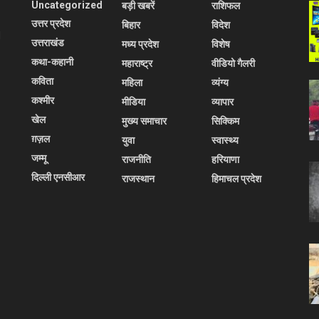
Uncategorized
बड़ी खबरें
राशिफल
उत्तर प्रदेश
बिहार
विदेश
l
उत्तराखंड
मध्य प्रदेश
विशेष
कथा-कहानी
महाराष्ट्र
वीडियो गैलरी
कविता
महिला
व्यंग्य
कश्मीर
मीडिया
व्यापार
खेल
मुख्य समाचार
सिक्किम
ग़ज़ल
युवा
स्वास्थ्य
जम्मू
राजनीति
हरियाणा
दिल्ली एनसीआर
राजस्थान
हिमाचल प्रदेश