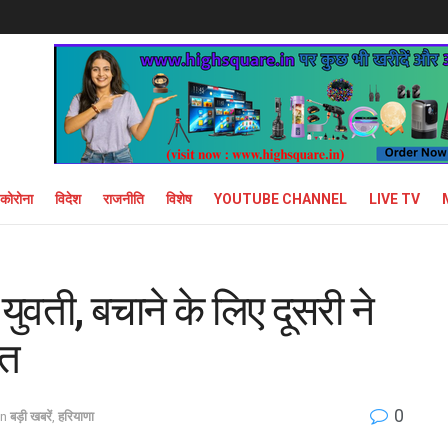
कोरोना
विदेश
राजनीति
विशेष
YOUTUBE CHANNEL
LIVE TV
 युवती, बचाने के लिए दूसरी ने
ौत
0
in
बड़ी खबरें
,
हरियाणा