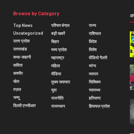
Browse by Category
अ
Top News
पश्चिम बंगाल
राज्य
Uncategorized
बड़ी खबरें
राशिफल
उत्तर प्रदेश
बिहार
विदेश
l
उत्तराखंड
मध्य प्रदेश
विशेष
कथा-कहानी
महाराष्ट्र
वीडियो गैलरी
कविता
महिला
व्यंग्य
कश्मीर
मीडिया
व्यापार
खेल
मुख्य समाचार
सिक्किम
ग़ज़ल
युवा
स्वास्थ्य
जम्मू
राजनीति
हरियाणा
दिल्ली एनसीआर
राजस्थान
हिमाचल प्रदेश