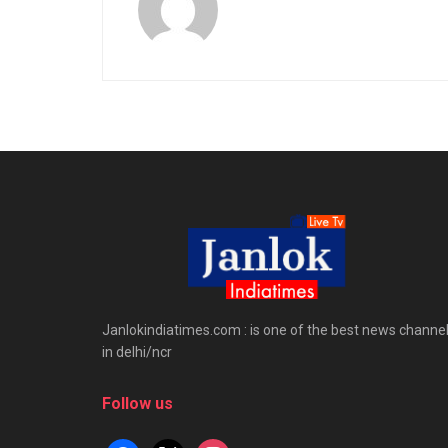
Janlokindiatimes.com : is one of the best news channe
in delhi/ncr
Follow us