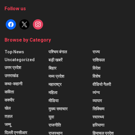
Follow us
facebook
x
instagram
Browse by Category
Top News
पश्चिम बंगाल
राज्य
Uncategorized
बड़ी खबरें
राशिफल
उत्तर प्रदेश
बिहार
विदेश
उत्तराखंड
मध्य प्रदेश
विशेष
कथा-कहानी
महाराष्ट्र
वीडियो गैलरी
कविता
महिला
व्यंग्य
कश्मीर
मीडिया
व्यापार
खेल
मुख्य समाचार
सिक्किम
ग़ज़ल
युवा
स्वास्थ्य
जम्मू
राजनीति
हरियाणा
दिल्ली एनसीआर
राजस्थान
हिमाचल प्रदेश