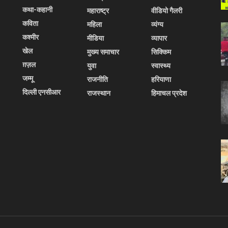
कथा-कहानी
महाराष्ट्र
वीडियो गैलरी
कविता
महिला
व्यंग्य
कश्मीर
मीडिया
व्यापार
खेल
मुख्य समाचार
सिक्किम
ग़ज़ल
युवा
स्वास्थ्य
जम्मू
राजनीति
हरियाणा
दिल्ली एनसीआर
राजस्थान
हिमाचल प्रदेश