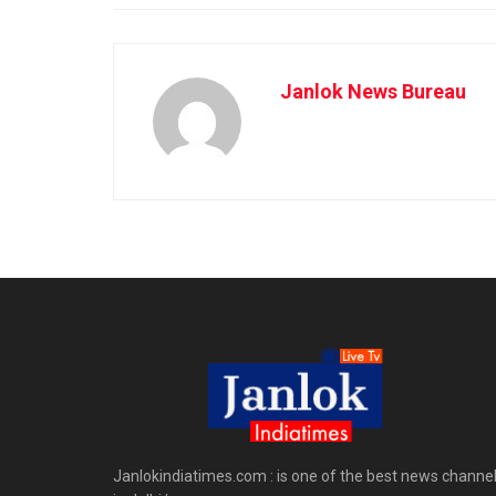
Janlok News Bureau
Janlokindiatimes.com : is one of the best news channe