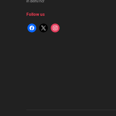
in delhi/ncr
Follow us
facebook
x
instagram