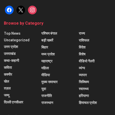
facebook
x
instagram
Browse by Category
Top News
पश्चिम बंगाल
राज्य
Uncategorized
बड़ी खबरें
राशिफल
उत्तर प्रदेश
बिहार
विदेश
उत्तराखंड
मध्य प्रदेश
विशेष
कथा-कहानी
महाराष्ट्र
वीडियो गैलरी
कविता
महिला
व्यंग्य
कश्मीर
मीडिया
व्यापार
खेल
मुख्य समाचार
सिक्किम
ग़ज़ल
युवा
स्वास्थ्य
जम्मू
राजनीति
हरियाणा
दिल्ली एनसीआर
राजस्थान
हिमाचल प्रदेश