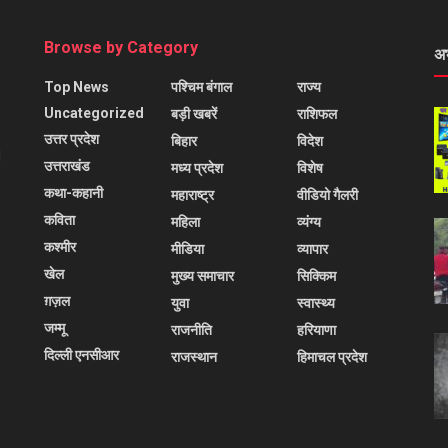
Browse by Category
अ
Top News
पश्चिम बंगाल
राज्य
Uncategorized
बड़ी खबरें
राशिफल
उत्तर प्रदेश
बिहार
विदेश
l
उत्तराखंड
मध्य प्रदेश
विशेष
कथा-कहानी
महाराष्ट्र
वीडियो गैलरी
कविता
महिला
व्यंग्य
कश्मीर
मीडिया
व्यापार
खेल
मुख्य समाचार
सिक्किम
ग़ज़ल
युवा
स्वास्थ्य
जम्मू
राजनीति
हरियाणा
दिल्ली एनसीआर
राजस्थान
हिमाचल प्रदेश