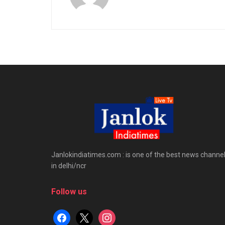
Janlokindiatimes.com : is one of the best news channe
in delhi/ncr
Follow us
facebook
x
instagram