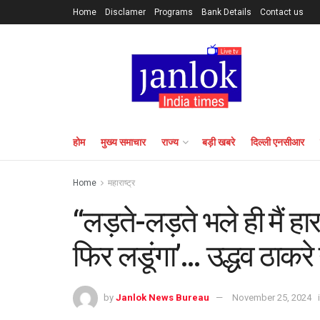
Home
Disclamer
Programs
Bank Details
Contact us
होम
मुख्य समाचार
राज्य
बड़ी खबरे
दिल्ली एनसीआर
Home
महाराष्ट्र
“लड़ते-लड़ते भले ही मैं हार
फिर लडूंगा’… उद्धव ठाकरे
by
Janlok News Bureau
November 25, 2024