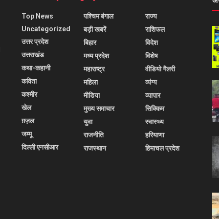
अ
Top News
पश्चिम बंगाल
राज्य
Uncategorized
बड़ी खबरें
राशिफल
उत्तर प्रदेश
बिहार
विदेश
l
उत्तराखंड
मध्य प्रदेश
विशेष
कथा-कहानी
महाराष्ट्र
वीडियो गैलरी
कविता
महिला
व्यंग्य
कश्मीर
मीडिया
व्यापार
खेल
मुख्य समाचार
सिक्किम
ग़ज़ल
युवा
स्वास्थ्य
जम्मू
राजनीति
हरियाणा
दिल्ली एनसीआर
राजस्थान
हिमाचल प्रदेश