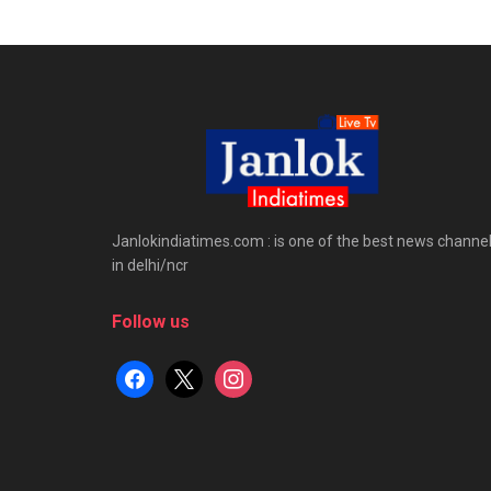
Janlokindiatimes.com : is one of the best news channe
in delhi/ncr
Follow us
facebook
x
instagram