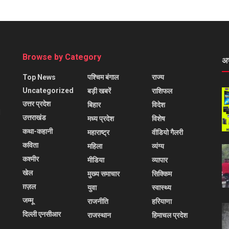
Browse by Category
अ
Top News
पश्चिम बंगाल
राज्य
Uncategorized
बड़ी खबरें
राशिफल
उत्तर प्रदेश
बिहार
विदेश
l
उत्तराखंड
मध्य प्रदेश
विशेष
कथा-कहानी
महाराष्ट्र
वीडियो गैलरी
कविता
महिला
व्यंग्य
कश्मीर
मीडिया
व्यापार
खेल
मुख्य समाचार
सिक्किम
ग़ज़ल
युवा
स्वास्थ्य
जम्मू
राजनीति
हरियाणा
दिल्ली एनसीआर
राजस्थान
हिमाचल प्रदेश