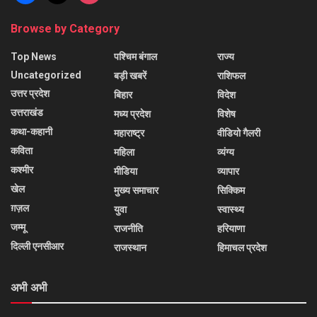
Browse by Category
Top News
पश्चिम बंगाल
राज्य
Uncategorized
बड़ी खबरें
राशिफल
उत्तर प्रदेश
बिहार
विदेश
उत्तराखंड
मध्य प्रदेश
विशेष
कथा-कहानी
महाराष्ट्र
वीडियो गैलरी
कविता
महिला
व्यंग्य
कश्मीर
मीडिया
व्यापार
खेल
मुख्य समाचार
सिक्किम
ग़ज़ल
युवा
स्वास्थ्य
जम्मू
राजनीति
हरियाणा
दिल्ली एनसीआर
राजस्थान
हिमाचल प्रदेश
अभी अभी