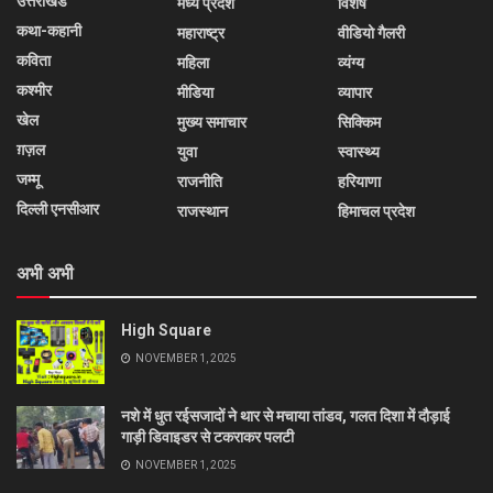
उत्तराखंड
मध्य प्रदेश
विशेष
कथा-कहानी
महाराष्ट्र
वीडियो गैलरी
कविता
महिला
व्यंग्य
कश्मीर
मीडिया
व्यापार
खेल
मुख्य समाचार
सिक्किम
ग़ज़ल
युवा
स्वास्थ्य
जम्मू
राजनीति
हरियाणा
दिल्ली एनसीआर
राजस्थान
हिमाचल प्रदेश
अभी अभी
High Square
NOVEMBER 1, 2025
नशे में धुत रईसजादों ने थार से मचाया तांडव, गलत दिशा में दौड़ाई
गाड़ी डिवाइडर से टकराकर पलटी
NOVEMBER 1, 2025