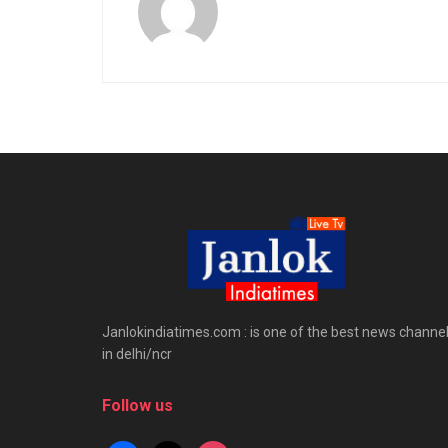
Janlokindiatimes.com : is one of the best news channe
in delhi/ncr
Follow us