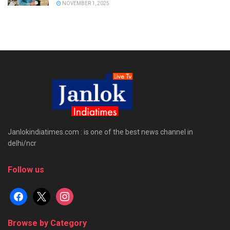
NOVEMBER 1, 2025
Janlokindiatimes.com : is one of the best news channel in
delhi/ncr
Follow us
facebook
x
instagram
Browse by Category