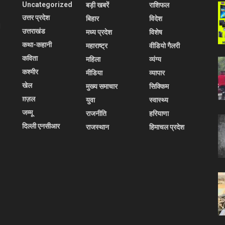
Uncategorized
बड़ी खबरें
राशिफल
उत्तर प्रदेश
बिहार
विदेश
l
उत्तराखंड
मध्य प्रदेश
विशेष
कथा-कहानी
महाराष्ट्र
वीडियो गैलरी
कविता
महिला
व्यंग्य
कश्मीर
मीडिया
व्यापार
खेल
मुख्य समाचार
सिक्किम
ग़ज़ल
युवा
स्वास्थ्य
जम्मू
राजनीति
हरियाणा
दिल्ली एनसीआर
राजस्थान
हिमाचल प्रदेश