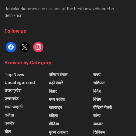
Janlokindiatimes.com : is one of the best news channel in
delhi/ncr
Follow us
facebook
x
instagram
Browse by Category
Top News
पश्चिम बंगाल
राज्य
Uncategorized
बड़ी खबरें
राशिफल
उत्तर प्रदेश
बिहार
विदेश
उत्तराखंड
मध्य प्रदेश
विशेष
कथा-कहानी
महाराष्ट्र
वीडियो गैलरी
कविता
महिला
व्यंग्य
कश्मीर
मीडिया
व्यापार
खेल
मुख्य समाचार
सिक्किम