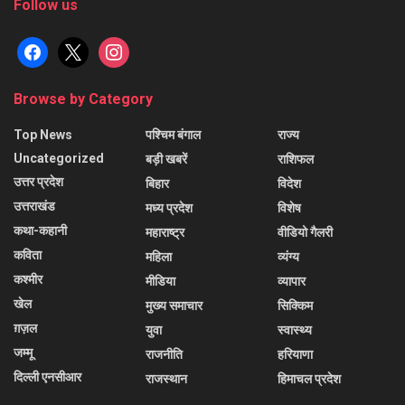
Follow us
facebook
x
instagram
Browse by Category
Top News
पश्चिम बंगाल
राज्य
Uncategorized
बड़ी खबरें
राशिफल
उत्तर प्रदेश
बिहार
विदेश
उत्तराखंड
मध्य प्रदेश
विशेष
कथा-कहानी
महाराष्ट्र
वीडियो गैलरी
कविता
महिला
व्यंग्य
कश्मीर
मीडिया
व्यापार
खेल
मुख्य समाचार
सिक्किम
ग़ज़ल
युवा
स्वास्थ्य
जम्मू
राजनीति
हरियाणा
दिल्ली एनसीआर
राजस्थान
हिमाचल प्रदेश