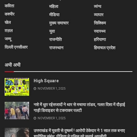
कविता
महिला
व्यंग्य
कश्मीर
मीडिया
व्यापार
खेल
मुख्य समाचार
सिक्किम
ग़ज़ल
युवा
स्वास्थ्य
जम्मू
राजनीति
हरियाणा
दिल्ली एनसीआर
राजस्थान
हिमाचल प्रदेश
अभी अभी
High Square
NOVEMBER 1, 2025
नशे में धुत रईसजादों ने थार से मचाया तांडव, गलत दिशा में दौड़ाई
गाड़ी डिवाइडर से टकराकर पलटी
NOVEMBER 1, 2025
उत्तराखंड में युवती से दुष्कर्म ! आरोपी ठेकेदार ने 1 साल तक बनाए
शारीरिक संबंध; पीड़िता ने पुलिस को सुनाई आपबीती