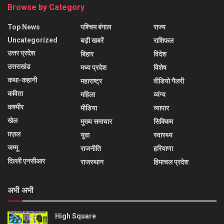
Browse by Category
Top News
पश्चिम बंगाल
राज्य
Uncategorized
बड़ी खबरें
राशिफल
उत्तर प्रदेश
बिहार
विदेश
उत्तराखंड
मध्य प्रदेश
विशेष
कथा-कहानी
महाराष्ट्र
वीडियो गैलरी
कविता
महिला
व्यंग्य
कश्मीर
मीडिया
व्यापार
खेल
मुख्य समाचार
सिक्किम
ग़ज़ल
युवा
स्वास्थ्य
जम्मू
राजनीति
हरियाणा
दिल्ली एनसीआर
राजस्थान
हिमाचल प्रदेश
अभी अभी
High Square