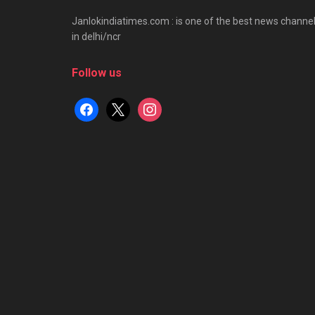
Janlokindiatimes.com : is one of the best news channe
in delhi/ncr
Follow us
facebook
x
instagram