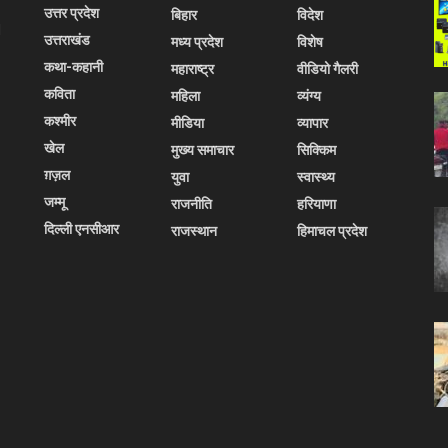
उत्तर प्रदेश
बिहार
विदेश
l
उत्तराखंड
मध्य प्रदेश
विशेष
कथा-कहानी
महाराष्ट्र
वीडियो गैलरी
कविता
महिला
व्यंग्य
कश्मीर
मीडिया
व्यापार
खेल
मुख्य समाचार
सिक्किम
ग़ज़ल
युवा
स्वास्थ्य
जम्मू
राजनीति
हरियाणा
दिल्ली एनसीआर
राजस्थान
हिमाचल प्रदेश