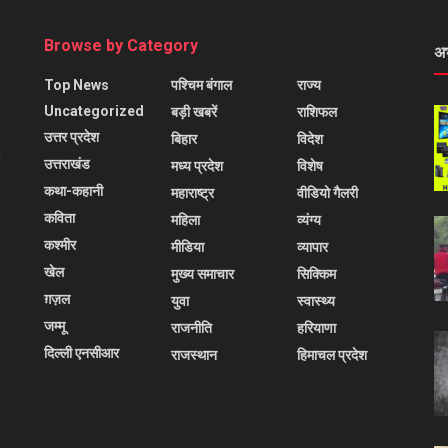
Browse by Category
अ
Top News
पश्चिम बंगाल
राज्य
Uncategorized
बड़ी खबरें
राशिफल
उत्तर प्रदेश
बिहार
विदेश
l
उत्तराखंड
मध्य प्रदेश
विशेष
कथा-कहानी
महाराष्ट्र
वीडियो गैलरी
कविता
महिला
व्यंग्य
कश्मीर
मीडिया
व्यापार
खेल
मुख्य समाचार
सिक्किम
ग़ज़ल
युवा
स्वास्थ्य
जम्मू
राजनीति
हरियाणा
दिल्ली एनसीआर
राजस्थान
हिमाचल प्रदेश